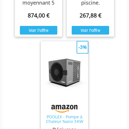
moyennant 5
piscine.
874,00 €
267,88 €
-3%
POOLEX - Pompe à
Chaleur Nano 3 KW
connectée Wi-FI