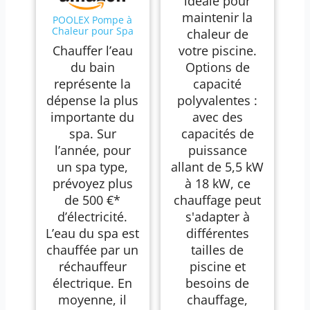
idéale pour
maintenir la
POOLEX Pompe à
Chaleur pour Spa
chaleur de
Spawer O'Spa
Chauffer l’eau
votre piscine.
du bain
Options de
représente la
capacité
dépense la plus
polyvalentes :
importante du
avec des
spa. Sur
capacités de
l’année, pour
puissance
un spa type,
allant de 5,5 kW
prévoyez plus
à 18 kW, ce
de 500 €*
chauffage peut
d’électricité.
s'adapter à
L’eau du spa est
différentes
chauffée par un
tailles de
réchauffeur
piscine et
électrique. En
besoins de
moyenne, il
chauffage,