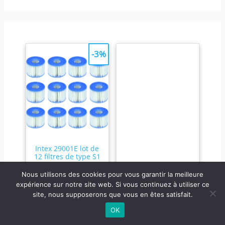
-3%
Intex 29001E lot de
12 filtres de type S1
Lot de 12
Nous utilisons des cookies pour vous garantir la meilleure
cartouches
expérience sur notre site web. Si vous continuez à utiliser ce
filtrantes Intex
site, nous supposerons que vous en êtes satisfait.
de type S1 pour
OK
garder l'eau