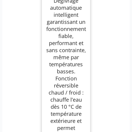
Dégivrage
avec dégivrage
Automatique
automatique
Intelligent pour
intelligent
Petites piscines
compactes : Hors
garantissant un
Sol, Semi-enterrée,
fonctionnement
enterrée, Bois.
Silencieuse et
fiable,
réversible.
performant et
sans contrainte,
même par
températures
basses.
Fonction
réversible
chaud / froid :
chauffe l’eau
dès 10 °C de
température
extérieure et
permet