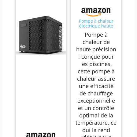
Pompe à chaleur
électrique haute
efficacité pour
Pompe à
piscine et spa,
design économe en
chaleur de
énergie pour une
haute précision
large application
: conçue pour
les piscines,
cette pompe à
chaleur assure
une efficacité
de chauffage
exceptionnelle
et un contrôle
optimal de la
température, ce
qui la rend