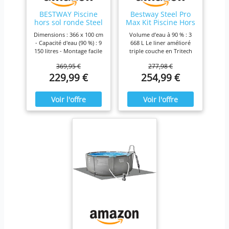
BESTWAY Piscine
Bestway Steel Pro
hors sol ronde Steel
Max Kit Piscine Hors
Pro Max 366 x 100
Sol - 305 cm x 200
Dimensions : 366 x 100 cm
Volume d’eau à 90 % : 3
cm
cm x 84 cm - Gris
- Capacité d'eau (90 %) : 9
668 L Le liner amélioré
150 litres - Montage facile
triple couche en Tritech
sans outils - Revêtement
est 15 % plus résistant
369,95 €
277,98 €
intérieur aspect mosaïque
aux déchirures, 33 % plus
229,99 €
254,99 €
de galets Connexion sûre
résistant à la déformation
grâce au connecteur en T,
et 83 % plus résistant à la
matériau DuraPlus
perforation que le PVC
robuste à 3 couches pour
classique Le cadre en
une grande durabilité,
acier résistant à la
rustines de réparation
corrosion est maintenu
autocollantes, revêtement
par des joints
antiadhésif, bande en
ClickConnect, dotés de
PVC pour plus de stabilité
connecteurs rapides à clic
Avec pompe filtrante (2
Fournie avec une pompe
006 l/h, 220-240 V,
de filtration de 1 249 L
transformateur 12 V, 40
Montage et démontage
W, certifié GS (DEKRA),
faciles sans outil
classe de protection II,
convient également pour
le fonctionnement en
DE/NL/BE/LU) et
cartouche filtrante
assortie, échelle de