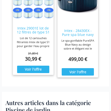
Intex 29001E lot de
Intex - 28430EX -
12 filtres de type S1
Pure spa blue navy
Lot de 12 cartouches
4 places
Le spa gonflable PureSPA
filtrantes Intex de type S1
Blue Navy au design
pour garder l'eau propre
sobre et élégant est le
et fraîche. Pour une
produit idéal pour vous
31,89 €
efficacité maximale,
prélasser tout au long de
30,99 €
499,00 €
nettoyez les cartouches
l'année. Ressourcez-vous
chaque semaine et
à la maison en été comme
remplacez-les une fois
en hiver,
par mois ou plus tôt Il est
confortablement installé
fabriqué avec du papier
dans votre spa Blue Navy.
Dacron résistant facile à
nettoyer, pour une
filtration ultime.
Fonctionne avec tous les
modèles Intex PureSpa y
compris 28403E, 28407E,
Autres articles dans la catégorie
28443E, 28453E, 28421E,
28423E, 28413E, et 28453E.
Piscine de jardin
Chaque filtre mesure 7,6 x