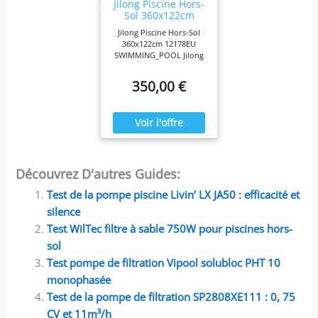
sécurité Flowclear (107
Jilong Piscine Hors-
cm) Démontage,
Sol 360x122cm
rangement et transport
12178EU
Jilong Piscine Hors-Sol
sans effort, vidage facile
360x122cm 12178EU
grâce à la valve de
SWIMMING_POOL Jilong
vidange intégrée
(adaptateur de tuyau
350,00 €
d'arrosage inclus) 2 ans
de garantie du fabricant,
vaste boutique de pièces
de rechange
Découvrez D'autres Guides:
Test de la pompe piscine Livin’ LX JA50 : efficacité et
silence
Test WilTec filtre à sable 750W pour piscines hors-
sol
Test pompe de filtration Vipool solubloc PHT 10
monophasée
Test de la pompe de filtration SP2808XE111 : 0, 75
CV et 11m³/h