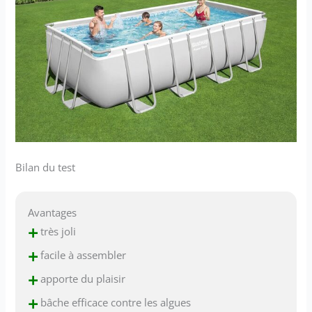
Bilan du test
Avantages
+
très joli
+
facile à assembler
+
apporte du plaisir
+
bâche efficace contre les algues