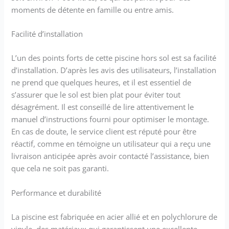
n'est nécessaire pour
moments de détente en famille ou entre amis.
connecter le tuyau à la vanne
de contrôle du débit pour
Facilité d’installation
drainer efficacement l'eau de
la piscine Avertissement :
L’un des points forts de cette piscine hors sol est sa facilité
veuillez consulter vos règles
d’installation. D’après les avis des utilisateurs, l’installation
et restrictions HOA avant
d'acheter le produit ; toutes
ne prend que quelques heures, et il est essentiel de
les agences de logement
s’assurer que le sol est bien plat pour éviter tout
n'autorisent pas les piscines
désagrément. Il est conseillé de lire attentivement le
hors sol privées
manuel d’instructions fourni pour optimiser le montage.
En cas de doute, le service client est réputé pour être
réactif, comme en témoigne un utilisateur qui a reçu une
livraison anticipée après avoir contacté l’assistance, bien
que cela ne soit pas garanti.
Performance et durabilité
La piscine est fabriquée en acier allié et en polychlorure de