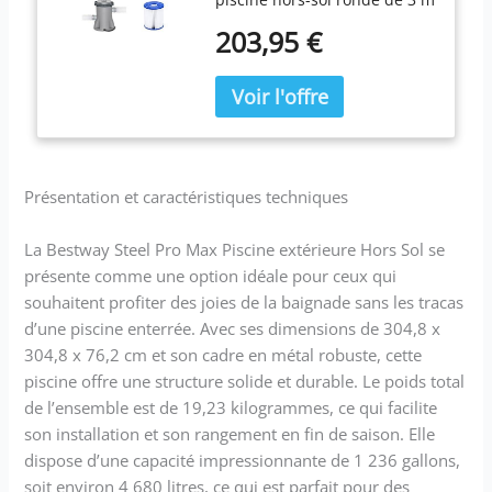
filtrante de 330 GPH
par 76,2 cm ; comprend une
203,95 €
pompe à filtre modèle 58511E
de 330 gallons pour
maintenir une eau propre
Construit avec un cadre en
acier qui est maintenu
ensemble avec le système
FrameLink pour fournir une
Présentation et caractéristiques techniques
résistance et une connexion
remarquables DuraPlus
La Bestway Steel Pro Max Piscine extérieure Hors Sol se
améliore la doublure en PVC
présente comme une option idéale pour ceux qui
à 3 jeux avec un design
élégant qui fournit une
souhaitent profiter des joies de la baignade sans les tracas
bande de soutien pour plus
d’une piscine enterrée. Avec ses dimensions de 304,8 x
de stabilité au mur de la
304,8 x 76,2 cm et son cadre en métal robuste, cette
piscine pour une durabilité
piscine offre une structure solide et durable. Le poids total
ultime La piscine encadrée a
de l’ensemble est de 19,23 kilogrammes, ce qui facilite
un processus simple
son installation et son rangement en fin de saison. Elle
d'assemblage et de
dispose d’une capacité impressionnante de 1 236 gallons,
démontage pour le stockage
hors saison ; aucun outil
soit environ 4 680 litres, ce qui est parfait pour des