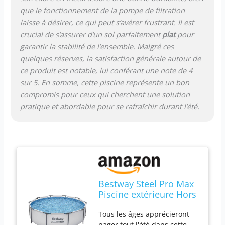
que le fonctionnement de la pompe de filtration
laisse à désirer, ce qui peut s’avérer frustrant. Il est
crucial de s’assurer d’un sol parfaitement
plat
pour
garantir la stabilité de l’ensemble. Malgré ces
quelques réserves, la satisfaction générale autour de
ce produit est notable, lui conférant une note de 4
sur 5. En somme, cette piscine représente un bon
compromis pour ceux qui cherchent une solution
pratique et abordable pour se rafraîchir durant l’été.
Bestway Steel Pro Max
Piscine extérieure Hors
Sol Ronde avec Cadre
Tous les âges apprécieront
en métal de 3 m x 76,2
nager tout l'été dans cette