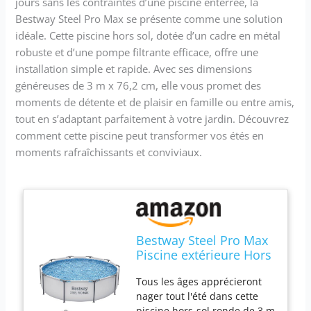
jours sans les contraintes d’une piscine enterrée, la
Bestway Steel Pro Max se présente comme une solution
idéale. Cette piscine hors sol, dotée d’un cadre en métal
robuste et d’une pompe filtrante efficace, offre une
installation simple et rapide. Avec ses dimensions
généreuses de 3 m x 76,2 cm, elle vous promet des
moments de détente et de plaisir en famille ou entre amis,
tout en s’adaptant parfaitement à votre jardin. Découvrez
comment cette piscine peut transformer vos étés en
moments rafraîchissants et conviviaux.
Bestway Steel Pro Max
Piscine extérieure Hors
Sol Ronde avec Cadre
Tous les âges apprécieront
en métal de 3 m x 76,2
nager tout l'été dans cette
cm avec Pompe
piscine hors-sol ronde de 3 m