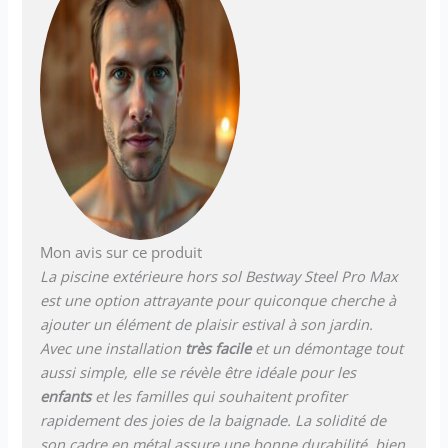
à 3 jeux avec un design
élégant qui fournit une
bande de soutien pour plus
de stabilité au mur de la
piscine pour une durabilité
ultime La piscine encadrée a
un processus simple
d'assemblage et de
démontage pour le stockage
hors saison ; aucun outil
n'est nécessaire pour
connecter le tuyau à la vanne
Mon avis sur ce produit
de contrôle du débit pour
La piscine extérieure hors sol Bestway Steel Pro Max
drainer efficacement l'eau de
est une option attrayante pour quiconque cherche à
la piscine Avertissement :
veuillez consulter vos règles
ajouter un élément de plaisir estival à son jardin.
et restrictions HOA avant
Avec une installation
très facile
et un démontage tout
d'acheter le produit ; toutes
aussi simple, elle se révèle être idéale pour les
les agences de logement
enfants
et les familles qui souhaitent profiter
n'autorisent pas les piscines
rapidement des joies de la baignade. La solidité de
hors sol privées
son cadre en métal assure une bonne durabilité, bien