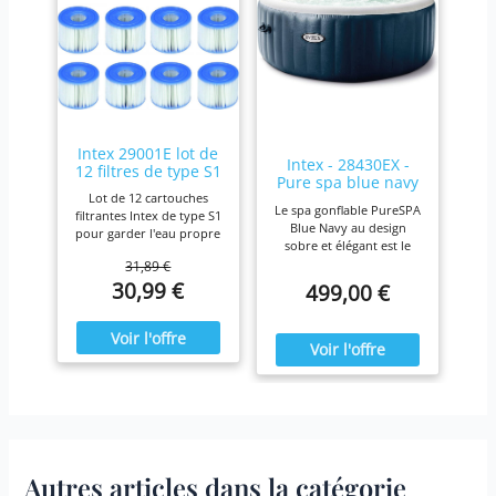
hors sol peut durer plus
d'une décennie
Intex 29001E lot de
Intex - 28430EX -
12 filtres de type S1
Pure spa blue navy
Lot de 12 cartouches
4 places
Le spa gonflable PureSPA
filtrantes Intex de type S1
Blue Navy au design
pour garder l'eau propre
sobre et élégant est le
et fraîche. Pour une
produit idéal pour vous
31,89 €
efficacité maximale,
prélasser tout au long de
30,99 €
499,00 €
nettoyez les cartouches
l'année. Ressourcez-vous
chaque semaine et
à la maison en été comme
remplacez-les une fois
en hiver,
par mois ou plus tôt Il est
confortablement installé
fabriqué avec du papier
dans votre spa Blue Navy.
Dacron résistant facile à
nettoyer, pour une
filtration ultime.
Fonctionne avec tous les
modèles Intex PureSpa y
compris 28403E, 28407E,
Autres articles dans la catégorie
28443E, 28453E, 28421E,