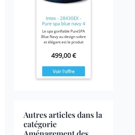
28423E, 28413E, et
28453E. Chaque filtre
mesure 7,6 x 10,2 cm.
Intex - 28430EX -
Pure spa blue navy 4
places
Le spa gonflable PureSPA
Blue Navy au design sobre
et élégant est le produit
idéal pour vous prélasser
tout au long de l'année.
499,00 €
Ressourcez-vous à la
maison en été comme en
hiver, confortablement
installé dans votre spa
Blue Navy.
Autres articles dans la
catégorie
Aménagement des