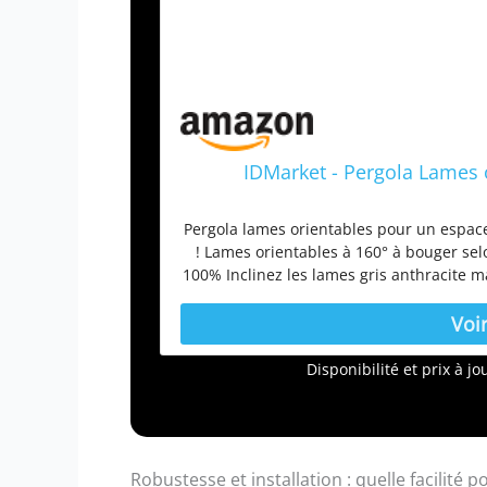
IDMarket - Pergola Lames 
Pergola lames orientables pour un espac
! Lames orientables à 160° à bouger sel
100% Inclinez les lames gris anthracite m
tranquillité Structure robuste et durable 
votre pergola ! Dimensions de la pergola
14 lam
Disponibilité et prix à 
Robustesse et installation : quelle facilité p