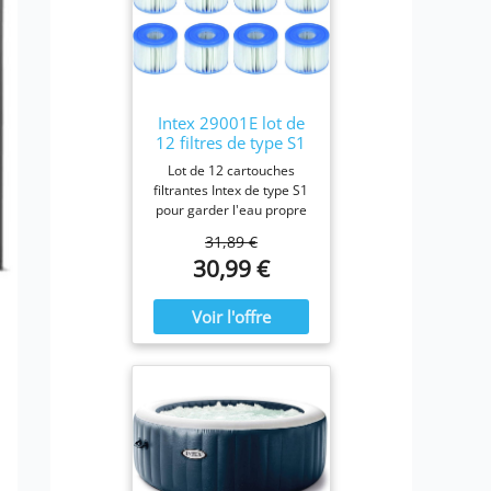
Intex 29001E lot de
12 filtres de type S1
Lot de 12 cartouches
filtrantes Intex de type S1
pour garder l'eau propre
et fraîche. Pour une
31,89 €
efficacité maximale,
30,99 €
nettoyez les cartouches
chaque semaine et
remplacez-les une fois par
mois ou plus tôt Il est
fabriqué avec du papier
Dacron résistant facile à
nettoyer, pour une
filtration ultime.
Fonctionne avec tous les
modèles Intex PureSpa y
compris 28403E, 28407E,
28443E, 28453E, 28421E,