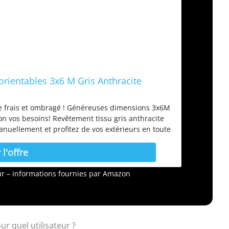
orientables 3x6 M Gris Anthracite
e frais et ombragé ! Généreuses dimensions 3x6M
on vos besoins! Revêtement tissu gris anthracite
anuellement et profitez de vos extérieurs en toute
en acier pour une parfaite stabilité et longévité de
 : Longueur 600 x largeur 300 x Hauteur 220 cm -
es orientables
jour – informations fournies par Amazon
our quel utilisateur ?