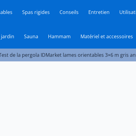
lables
Spas rigides
Conseils
Entretien
Utilisa
 jardin
Sauna
Hammam
Matériel et accessoires
Test de la pergola IDMarket lames orientables 3×6 m gris an