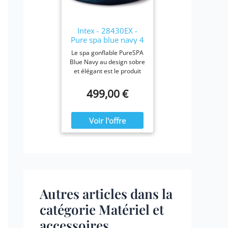
28423E, 28413E, et
28453E. Chaque filtre
mesure 7,6 x 10,2 cm.
Intex - 28430EX -
Pure spa blue navy 4
places
Le spa gonflable PureSPA
Blue Navy au design sobre
et élégant est le produit
idéal pour vous prélasser
tout au long de l'année.
499,00 €
Ressourcez-vous à la
maison en été comme en
hiver, confortablement
installé dans votre spa
Blue Navy.
Autres articles dans la
catégorie Matériel et
accessoires