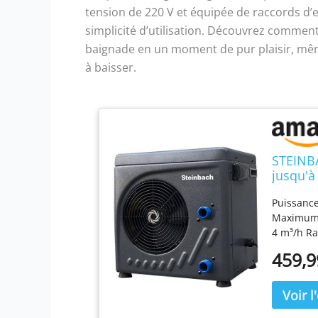
tension de 220 V et équipée de raccords d
simplicité d’utilisation. Découvrez commen
baignade en un moment de pur plaisir, mê
à baisser.
STEINBA
jusqu'à
KW, Ten
Puissance
d'eau 
Maximum V
4 m³/h Ra
dB(a) Co
459,9
rapide