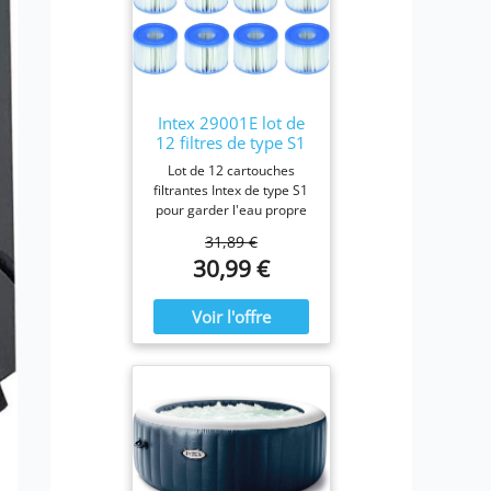
Intex 29001E lot de
12 filtres de type S1
Lot de 12 cartouches
filtrantes Intex de type S1
pour garder l'eau propre
et fraîche. Pour une
31,89 €
efficacité maximale,
30,99 €
nettoyez les cartouches
chaque semaine et
remplacez-les une fois par
mois ou plus tôt Il est
fabriqué avec du papier
Dacron résistant facile à
nettoyer, pour une
filtration ultime.
Fonctionne avec tous les
modèles Intex PureSpa y
compris 28403E, 28407E,
28443E, 28453E, 28421E,