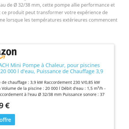
’eau de Ø 32/38 mm, cette pompe allie performance et
t ce produit peut transformer votre expérience de
me lorsque les températures extérieures commencent
CH Mini Pompe à Chaleur, pour piscines
 20 000 l d'eau, Puissance de Chauffage 3,9
sion de Fonctionnement 220 V, raccord
 de chauffage : 3,9 kW Raccordement 230 V/0,85 kW
Ø 32/38 mm, 049273
olume de la piscine : 20 000 l Débit d'eau : 1,5 m³/h -
ccordement à l'eau Ø 32/38 mm Puissance sonore : 37
mmande numérique avec écran LED Montage facile et
9 €