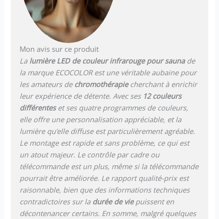
jusqu'à 90 % d'humidité
relative 10 000 heures de
fonctionnement correspond à
environ 6 ans de
fonctionnement continu,
Mon avis sur ce produit
montage en saillie pratique
La
lumière LED de couleur infrarouge pour sauna
de
sur le mur et le plafond dans
la marque ECOCOLOR est une véritable aubaine pour
un sauna finlandais Grâce à
la gradation numérique des 3
les amateurs de
chromothérapie
cherchant à enrichir
couleurs de base (255
leur expérience de détente. Avec ses
12 couleurs
chacune) plus de 16 millions
différentes
et ses quatre programmes de couleurs,
de couleurs
elle offre une personnalisation appréciable, et la
lumière qu’elle diffuse est particulièrement agréable.
Le montage est rapide et sans problème, ce qui est
un atout majeur. Le contrôle par cadre ou
télécommande est un plus, même si la télécommande
pourrait être améliorée. Le rapport qualité-prix est
raisonnable, bien que des informations techniques
contradictoires sur la
durée de vie
puissent en
décontenancer certains. En somme, malgré quelques