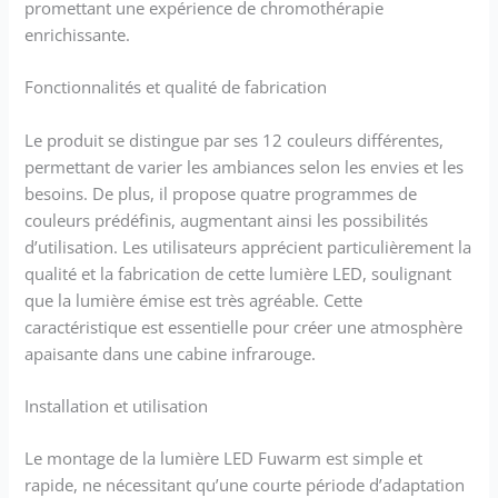
promettant une expérience de chromothérapie
relative 10 000 heures de
fonctionnement correspond à
enrichissante.
environ 6 ans de
fonctionnement continu,
Fonctionnalités et qualité de fabrication
montage en saillie pratique
sur le mur et le plafond dans
Le produit se distingue par ses 12 couleurs différentes,
un sauna finlandais Grâce à
permettant de varier les ambiances selon les envies et les
la gradation numérique des 3
besoins. De plus, il propose quatre programmes de
couleurs de base (255
chacune) plus de 16 millions
couleurs prédéfinis, augmentant ainsi les possibilités
de couleurs
d’utilisation. Les utilisateurs apprécient particulièrement la
qualité et la fabrication de cette lumière LED, soulignant
que la lumière émise est très agréable. Cette
caractéristique est essentielle pour créer une atmosphère
apaisante dans une cabine infrarouge.
Installation et utilisation
Le montage de la lumière LED Fuwarm est simple et
rapide, ne nécessitant qu’une courte période d’adaptation