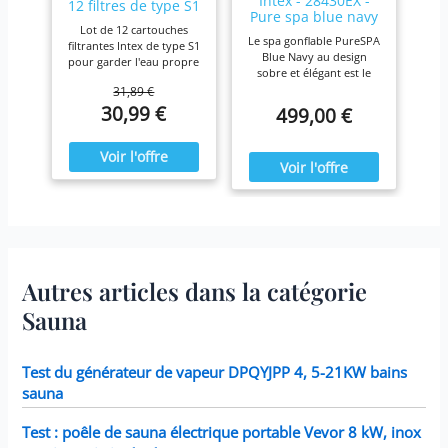
Intex - 28430EX -
12 filtres de type S1
Pure spa blue navy
Lot de 12 cartouches
4 places
Le spa gonflable PureSPA
filtrantes Intex de type S1
Blue Navy au design
pour garder l'eau propre
sobre et élégant est le
et fraîche. Pour une
produit idéal pour vous
31,89 €
efficacité maximale,
prélasser tout au long de
30,99 €
499,00 €
nettoyez les cartouches
l'année. Ressourcez-vous
chaque semaine et
à la maison en été comme
remplacez-les une fois
en hiver,
par mois ou plus tôt Il est
confortablement installé
fabriqué avec du papier
dans votre spa Blue Navy.
Dacron résistant facile à
nettoyer, pour une
filtration ultime.
Fonctionne avec tous les
modèles Intex PureSpa y
compris 28403E, 28407E,
Autres articles dans la catégorie
28443E, 28453E, 28421E,
28423E, 28413E, et 28453E.
Sauna
Chaque filtre mesure 7,6 x
10,2 cm.
Test du générateur de vapeur DPQYJPP 4, 5-21KW bains
sauna
Test : poêle de sauna électrique portable Vevor 8 kW, inox