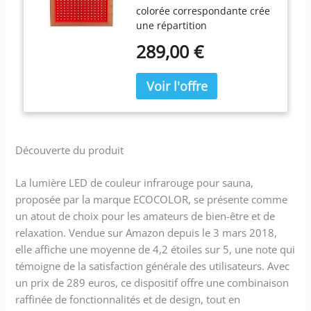
colorée correspondante crée
LED Fuwarm pour
une répartition
sauna -
spectrochroagréable,
Chromothérapie pour
289,00 €
détendue, homogène et
cabine infrarouge
respectueuse des yeux.
Production de la couleur
dans sa longueur d'onde
correspondante
(particulièrement importante
pour la thérapie par couleur)
Découverte du produit
Lumière LED de couleur -
Fonction variateur - Lumière
La lumière LED de couleur infrarouge pour sauna,
blanche - 4 programmes de
proposée par la marque ECOCOLOR, se présente comme
couleurs - Mélange de
couleurs - Contrôle par
un atout de choix pour les amateurs de bien-être et de
télécommande infrarouge ou
relaxation. Vendue sur Amazon depuis le 3 mars 2018,
bouton sur l'appareil Lumière
elle affiche une moyenne de 4,2 étoiles sur 5, une note qui
LED pour sauna - Résistant à
témoigne de la satisfaction générale des utilisateurs. Avec
la chaleur jusqu'à + 110 °C -
un prix de 289 euros, ce dispositif offre une combinaison
Protection contre l'humidité
raffinée de fonctionnalités et de design, tout en
jusqu'à 90 % d'humidité