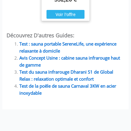
saillie pratique au mur et
chromothérapie,
au plafond dans un sauna
lumière de sauna,
finlandais Grâce à la
montage au
gradation numérique des
plafond, éclairage
3 couleurs de base (255
LED avec
chacune) plus de 16
changement de
millions de couleurs
couleur
Découvrez D'autres Guides:
Test : sauna portable SereneLife, une expérience
relaxante à domicile
Avis Concept Usine : cabine sauna infrarouge haut
de gamme
Test du sauna infrarouge Dharani S1 de Global
Relax : relaxation optimale et confort
Test de la poêle de sauna Carnaval 3KW en acier
inoxydable