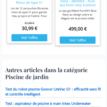
Intex - 28430EX - Pure
filtres de type S1
spa blue navy 4 places
Lot de 12 cartouches filtrantes
Le spa gonflable PureSPA Blue
Intex de type S1 pour garder
Navy au design sobre et
l'eau propre et fraîche. Pour
élégant est le produit idéal
une efficacité maximale,
pour vous prélasser tout au
31,89 €
nettoyez les cartouches
long de l'année. Ressourcez-
30,99 €
499,00 €
chaque semaine et remplacez-
vous à la maison en été
les une fois par mois ou plus
comme en hiver,
tôt Il est fabriqué avec du
confortablement installé dans
papier Dacron résistant facile
votre spa Blue Navy.
à nettoyer, pour une filtration
ultime. Fonctionne avec tous
les modèles Intex PureSpa y
compris 28403E, 28407E,
28443E, 28453E, 28421E,
28423E, 28413E, et 28453E.
Chaque filtre mesure 7,6 x
Autres articles dans la catégorie
10,2 cm.
Piscine de jardin
Test du robot piscine Gosvor LiteVac G1 : efficacité sans fil
et contrôle intelligent
Test : aspirateur de piscine à main Intex Underwater