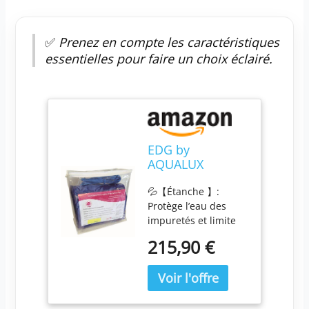
✅
Prenez en compte les caractéristiques
essentielles pour faire un choix éclairé.
EDG by
AQUALUX
INTERNATIONAL
💦【Étanche 】:
Couverture
Protège l’eau des
Bâche de
impuretés et limite
Protection pour
son évaporation. 💦
Piscine Hors Sol
215,90 €
【Opaque 】 : Évite
- Dimensions
la pénétration des UV
7,80 m x 4,00 -
☀️ et le
Hivernage
développement des
Piscine
algues. Facilite la