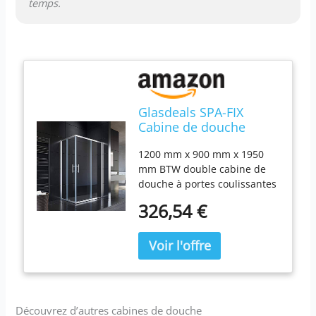
temps.
Glasdeals SPA-FIX
Cabine de douche
Double porte
1200 mm x 900 mm x 1950
coulissante en verre 90
mm BTW double cabine de
x 90 cm,
douche à portes coulissantes
120*90*195cm ohne
Verre trempé (ESG) 6 mm
Duschtasse
326,54 €
selon la norme BS EN 12150
1950 de haut, largeur de
l'accès de 380 mm Garantie
12 ans après achat
Attention.: sans receveur de
douche
Découvrez d’autres cabines de douche