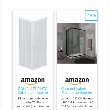
-15%
ROLLPLAST PINTO
Kiamami Valentina -
Cabine de douche
Cabine de douche
pliante Liberté, en
80x120 profil noir
Dimensions : cabine de
Largeur : 120 CM Hauteur
PVC blanc pastel,
mat verre clair |
douche 70x70 cm
: 190 CM Profondeur : 80
gain place,
City
réductible (par découpe)
CM Cadre en aluminium
fabriquée Italie,