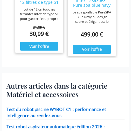
Intex - 28430EX -
12 filtres de type S1
Pure spa blue navy
Lot de 12 cartouches
4 places
Le spa gonflable PureSPA
filtrantes Intex de type S1
Blue Navy au design
pour garder l'eau propre
sobre et élégant est le
et fraîche. Pour une
produit idéal pour vous
31,89 €
efficacité maximale,
prélasser tout au long de
30,99 €
499,00 €
nettoyez les cartouches
l'année. Ressourcez-vous
chaque semaine et
à la maison en été comme
remplacez-les une fois
en hiver,
par mois ou plus tôt Il est
confortablement installé
fabriqué avec du papier
dans votre spa Blue Navy.
Dacron résistant facile à
nettoyer, pour une
filtration ultime.
Fonctionne avec tous les
modèles Intex PureSpa y
compris 28403E, 28407E,
Autres articles dans la catégorie
28443E, 28453E, 28421E,
28423E, 28413E, et 28453E.
Matériel et accessoires
Chaque filtre mesure 7,6 x
10,2 cm.
Test du robot piscine WYBOT C1 : performance et
intelligence au rendez-vous
Test robot aspirateur automatique édition 2026 :