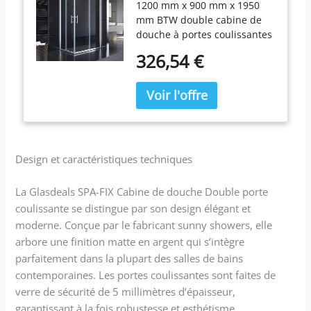
1200 mm x 900 mm x 1950
coulissante en verre 90
mm BTW double cabine de
x 90 cm,
douche à portes coulissantes
120*90*195cm ohne
Verre trempé (ESG) 6 mm
Duschtasse
326,54 €
selon la norme BS EN 12150
1950 de haut, largeur de
l'accès de 380 mm Garantie
12 ans après achat
Attention.: sans receveur de
douche
Design et caractéristiques techniques
La Glasdeals SPA-FIX Cabine de douche Double porte
coulissante se distingue par son design élégant et
moderne. Conçue par le fabricant sunny showers, elle
arbore une finition matte en argent qui s’intègre
parfaitement dans la plupart des salles de bains
contemporaines. Les portes coulissantes sont faites de
verre de sécurité de 5 millimètres d’épaisseur,
garantissant à la fois robustesse et esthétisme.