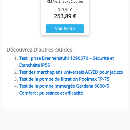
CM Matériaux : 2 portes
fixes + 2 portes
313,91 €
coulissantes en verre de
253,89 €
sécurité trempé de 6 mm.
Cadre en aluminium et
poignées en ABS. Finition
: le verre est transparent,
les poignées et le cadre
sont noirs mats.
Installation de boîtes
réversibles. Portes
Découvrez D'autres Guides:
coulissantes. Fermeture
magnétique de la porte.
Test : prise Brennenstuhl 1290670 – Sécurité et
Espace de réglage de -2
Étanchéité IP55
cm par côté. Poignées
carrées. Blocage rapide
Test des marchepieds universels ACYED pour jacuzzi
en bas et double palier
Test de la pompe de filtration Poolmax TP-75
coulissant en haut. Le
receveur de douche n'est
Test de la pompe immergée Gardena 6000/5
pas inclus dans le prix
Comfort : puissance et efficacité
mais peut être acheté
séparément si nécessaire.