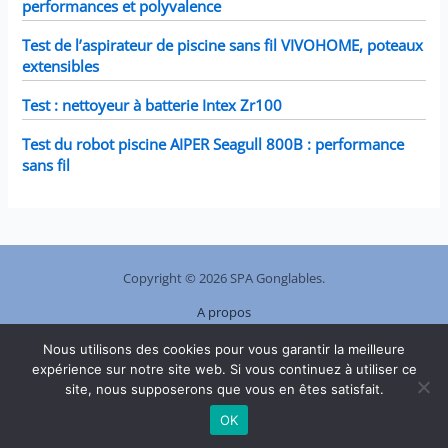
performances et polyvalence
Test de l’aspirateur de piscine sans fil VIVOHOME, poteaux
extensibles
Test : nettoyeur à batterie Intex Zr100
Test du robot piscine AIPER Seagull 800B : performance
sans fil
Copyright © 2026 SPA Gonglables.
A propos
Plan de site
Nous utilisons des cookies pour vous garantir la meilleure
Contact
expérience sur notre site web. Si vous continuez à utiliser ce
Mentions légales
site, nous supposerons que vous en êtes satisfait.
Politique de confidentialité
OK