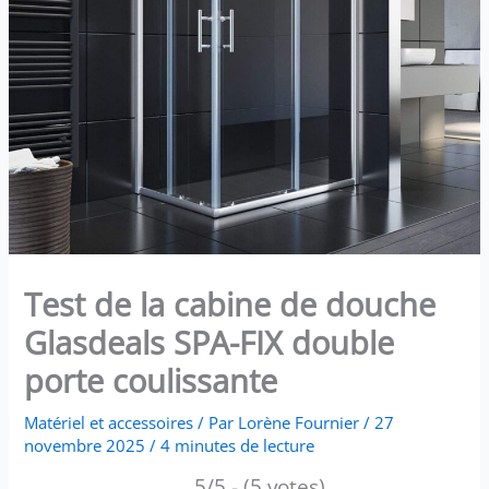
Test de la cabine de douche
Glasdeals SPA-FIX double
porte coulissante
Matériel et accessoires
/ Par
Lorène Fournier
/
27
novembre 2025
/
4 minutes de lecture
5/5 - (5 votes)