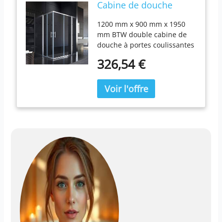
Cabine de douche
Double porte
1200 mm x 900 mm x 1950
coulissante en verre 90
mm BTW double cabine de
x 90 cm,
douche à portes coulissantes
120*90*195cm ohne
Verre trempé (ESG) 6 mm
Duschtasse
326,54 €
selon la norme BS EN 12150
1950 de haut, largeur de
l'accès de 380 mm Garantie
12 ans après achat
Attention.: sans receveur de
douche