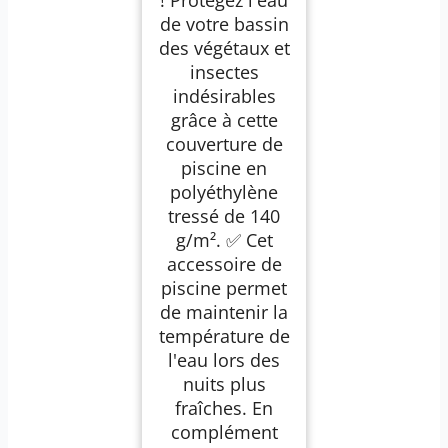
! Protégez l'eau
Piscine
Rectangulaire -
de votre bassin
Bâche Résistante
des végétaux et
Oeillets Aluminium
Pattes d'attache - 10
insectes
x 5 - Bleu
indésirables
grâce à cette
couverture de
piscine en
polyéthylène
tressé de 140
g/m². ✅ Cet
accessoire de
piscine permet
de maintenir la
température de
l'eau lors des
nuits plus
fraîches. En
complément