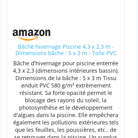
Bâche hivernage Piscine 4,3 x 2,3 m -
Dimensions bâche : 5 x 3 m - Toile PVC
580 g/m² Vert Amande - Couverture
Bâche d'hivernage pour piscine enterrée
Hiver
4,3 x 2,3 (dimensions intérieures bassin).
Dimensions de la bâche : 5 x 3 m Tissu
enduit PVC 580 g/m² extrèmement
résistant. Sa forte opacité permet le
blocage des rayons du soleil, la
photosynthèse et le développement
d'algues dans la piscine. Elle empêchera
également les pollutions extérieures tels
que les feuilles, les poussières, etc.. de
se retrouver dans la piscine. Un surplus