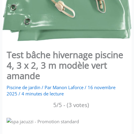
Test bâche hivernage piscine
4, 3 x 2, 3 m modèle vert
amande
Piscine de jardin
/ Par
Manon Laforce
/
16 novembre
2025
/
4 minutes de lecture
5/5 - (3 votes)