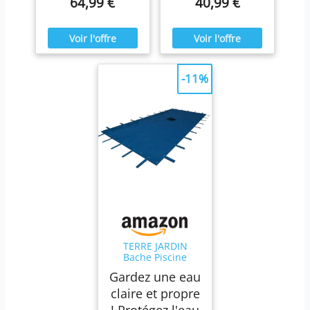
64,99 €
40,99 €
-11%
TERRE JARDIN
Bache Piscine
Hivernage en
Gardez une eau
Polyéthylène
140g/m² - Bache
claire et propre
Protection pour