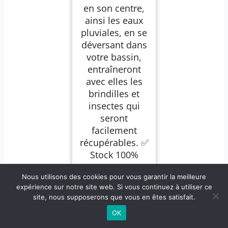
en son centre,
ainsi les eaux
pluviales, en se
déversant dans
votre bassin,
entraîneront
avec elles les
brindilles et
insectes qui
seront
facilement
récupérables. ✅
Stock 100%
France :
Nous utilisons des cookies pour vous garantir la meilleure
expédition
expérience sur notre site web. Si vous continuez à utiliser ce
directe depuis
site, nous supposerons que vous en êtes satisfait.
notre entrepôt
OK
dans la Loire