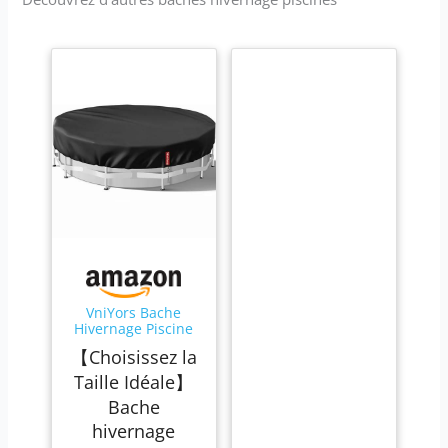
VniYors Bache
Hivernage Piscine
Hors Sol 427, PU
【Choisissez la
420D éPais Bache
Piscine Hivernage,
Taille Idéale】
Coupe-Vent et
Bache
RéSistant aux
DéChirures BâChe
hivernage
Hivernage Piscine