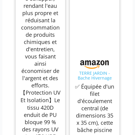
rendant l'eau
plus propre et
réduisant la
consommation
de produits
chimiques et
d'entretien,
vous faisant
ainsi
économiser de
TERRE JARDIN -
l'argent et des
Bache Hivernage
Piscine Hors Sol -
efforts.
✅ Équipée d'un
Bâche Piscine
【Protection UV
Ronde 5,40 m, 140
filet
g/m² - Bache
Et Isolation】Le
d'écoulement
Protection 4
Saisons, Anti-UV,
tissu 420D
central (de
Étanche - Filet
enduit de PU
dimensions 35
d’Écoulement 35 x
35 cm - Cordon de
bloque 99 %
x 35 cm), cette
Serrage, Tendeur
des rayons UV
bâche piscine