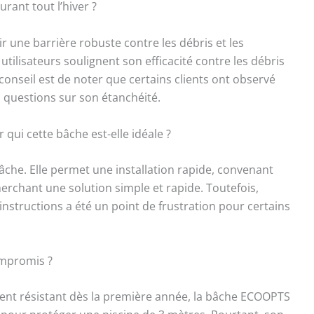
urant tout l’hiver ?
occasion de faire de notre mieux pour apporter à
ents une bonne expérience d'achat. S'il y a le
r une barrière robuste contre les débris et les
 problème lorsque vous recevez ou utilisez nos
s, n'hésitez pas à nous contacter et nous sommes
tilisateurs soulignent son efficacité contre les débris
s sincèrement pour résoudre votre problème dès la
e conseil est de noter que certains clients ont observé
e fois.
es questions sur son étanchéité.
ur qui cette bâche est-elle idéale ?
bâche. Elle permet une installation rapide, convenant
erchant une solution simple et rapide. Toutefois,
’instructions a été un point de frustration pour certains
compromis ?
nt résistant dès la première année, la bâche ECOOPTS