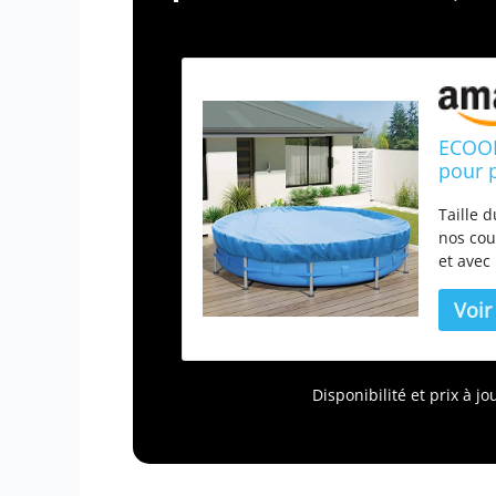
ECOOP
pour p
d'hive
Taille d
nos cou
et avec
supérie
polyéth
une util
bâche d
feuilles
Disponibilité et prix à 
plein ai
notre b
en acie
domesti
bâche d