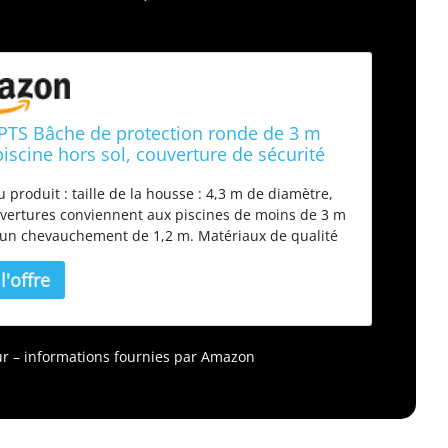
TS Bâche de protection ronde de 3 m
iscine hors sol, couverture de sécurité
r (bleu)
u produit : taille de la housse : 4,3 m de diamètre,
vertures conviennent aux piscines de moins de 3 m
 un chevauchement de 1,2 m. Matériaux de qualité
ure : notre bâche de piscine est fabriquée en
ylène de haute qualité, durable et plus solide pour
isation à long terme. Protection parfaite : notre
e piscine ronde empêchera les déchets et les
, et protège contre le soleil, la glace, la neige en
jour – informations fournies par Amazon
r, gardant votre piscine propre. Facile à utiliser :
âche de piscine est facile à installer avec un câble
r. Attention : les personnes ou les animaux
ques ne sont pas autorisés à se tenir debout sur la
e piscine. ! Satisfaction garantie – Nous chérissons