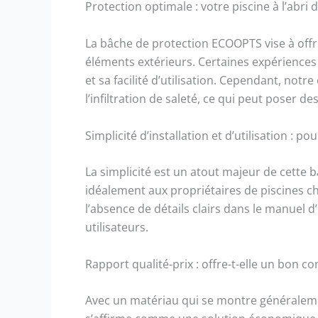
Protection optimale : votre piscine à l’abri d
chaque 
nos cli
La bâche de protection ECOOPTS vise à offri
moindre
produit
éléments extérieurs. Certaines expériences u
toujour
et sa facilité d’utilisation. Cependant, notr
premièr
l’infiltration de saleté, ce qui peut poser d
Simplicité d’installation et d’utilisation : po
La simplicité est un atout majeur de cette 
idéalement aux propriétaires de piscines ch
l’absence de détails clairs dans le manuel d
utilisateurs.
Rapport qualité-prix : offre-t-elle un bon 
Avec un matériau qui se montre généraleme