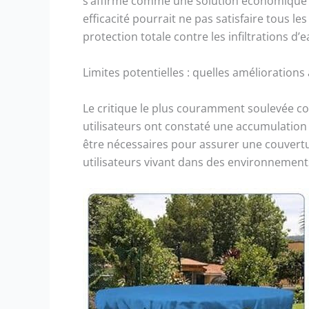
s’affirme comme une solution économique p
efficacité pourrait ne pas satisfaire tous les
protection totale contre les infiltrations d’e
Limites potentielles : quelles améliorations
Le critique le plus couramment soulevée con
utilisateurs ont constaté une accumulation
être nécessaires pour assurer une couvertur
utilisateurs vivant dans des environnemen