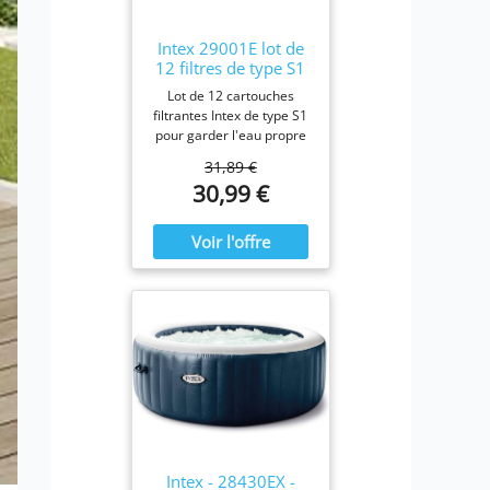
Intex 29001E lot de
12 filtres de type S1
Lot de 12 cartouches
filtrantes Intex de type S1
pour garder l'eau propre
et fraîche. Pour une
31,89 €
efficacité maximale,
30,99 €
nettoyez les cartouches
chaque semaine et
remplacez-les une fois par
mois ou plus tôt Il est
fabriqué avec du papier
Dacron résistant facile à
nettoyer, pour une
filtration ultime.
Fonctionne avec tous les
modèles Intex PureSpa y
compris 28403E, 28407E,
28443E, 28453E, 28421E,
28423E, 28413E, et
28453E. Chaque filtre
mesure 7,6 x 10,2 cm.
Intex - 28430EX -