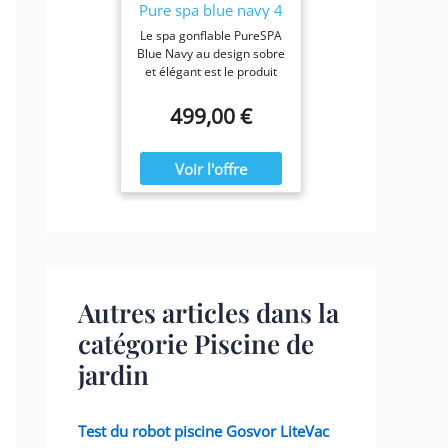
Pure spa blue navy 4
places
Le spa gonflable PureSPA
Blue Navy au design sobre
et élégant est le produit
idéal pour vous prélasser
tout au long de l'année.
499,00 €
Ressourcez-vous à la
maison en été comme en
hiver, confortablement
installé dans votre spa
Blue Navy.
Autres articles dans la
catégorie Piscine de
jardin
Test du robot piscine Gosvor LiteVac