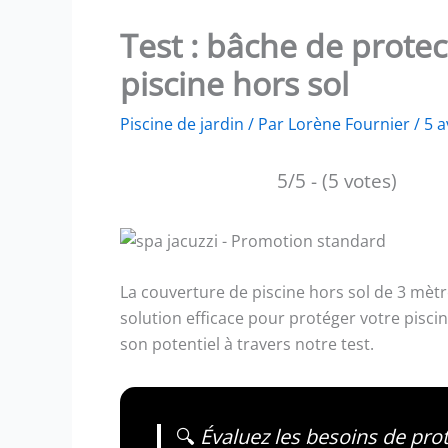
Test : bâche de prot
piscine hors sol
Piscine de jardin
/ Par
Lorène Fournier
/
5 a
5/5 - (5 votes)
La couverture de piscine hors sol de 3 m
solution efficace pour protéger votre pisci
son potentiel à travers notre test.
🔍
Évaluez les besoins de prote