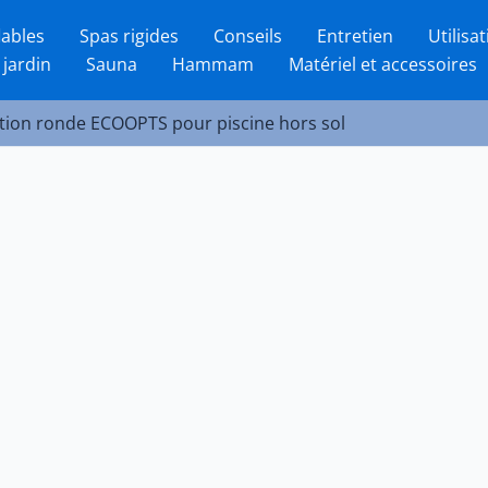
lables
Spas rigides
Conseils
Entretien
Utilisa
 jardin
Sauna
Hammam
Matériel et accessoires
ction ronde ECOOPTS pour piscine hors sol