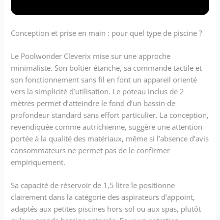
Batterie Li-ion á 45
min. d'autonomie.
Câble de charge USB
inclus, chargeur USB
Conception et prise en main : pour quel type de piscine ?
non inclus, temps de
charge: ~ 4 h Important
Le Poolwonder Cleverix mise sur une approche
: pas pour algues ni
minimaliste. Son boîtier étanche, sa commande tactile et
poussière. Si filtres
son fonctionnement sans fil en font un appareil orienté
collent, laver ou utiliser
vers la simplicité d’utilisation. Le poteau inclus de 2
plus grossier. Pas pour
mètres permet d’atteindre le fond d’un bassin de
piscines nat. Aucun
câble et aucun tuyau
profondeur standard sans effort particulier. La conception,
pour le nettoyage de la
revendiquée comme autrichienne, suggère une attention
piscine
portée à la qualité des matériaux, même si l’absence d’avis
consommateurs ne permet pas de le confirmer
empiriquement.
Sa capacité de réservoir de 1,5 litre le positionne
clairement dans la catégorie des aspirateurs d’appoint,
adaptés aux petites piscines hors-sol ou aux spas, plutôt