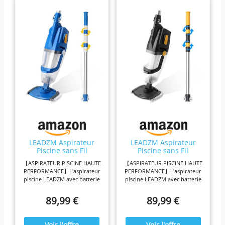
Important : pas pour
algues ni poussière.
Si filtres collent, laver
ou utiliser plus
grossier. Pas pour
piscines nat. Aucun
câble et aucun tuyau
pour le nettoyage de
la piscine
LEADZM Aspirateur
LEADZM Aspirateur
Piscine sans Fil
Piscine sans Fil
4500mAh (Bleu)
4500mAh (Orange)
【ASPIRATEUR PISCINE HAUTE
【ASPIRATEUR PISCINE HAUTE
PERFORMANCE】L'aspirateur
PERFORMANCE】L'aspirateur
piscine LEADZM avec batterie
piscine LEADZM avec batterie
lithium 4500mAh offre jusqu'à
lithium 4500mAh offre jusqu'à
60 minutes de nettoyage sans
60 minutes de nettoyage sans
89,99 €
89,99 €
fil. Idéal comme aspirateur de
fil. Idéal comme aspirateur de
piscine sans fil pour un
piscine sans fil pour un
entretien facile. 【PUISSANCE
entretien facile. 【PUISSANCE