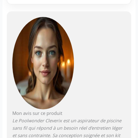
min. d'autonomie.
Câble de charge USB
inclus, chargeur USB
non inclus, temps de
charge: ~ 4 h
Important : pas pour
algues ni poussière.
Si filtres collent, laver
ou utiliser plus
grossier. Pas pour
piscines nat. Aucun
câble et aucun tuyau
pour le nettoyage de
la piscine
Mon avis sur ce produit
Le Poolwonder Cleverix est un aspirateur de piscine
sans fil qui répond à un besoin réel d’entretien léger
et sans contrainte. Sa conception soignée et son kit