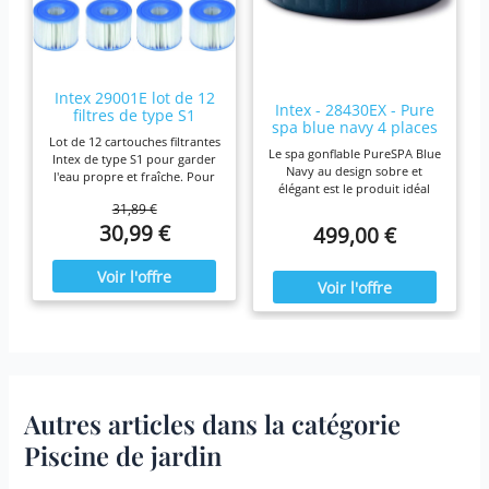
Intex 29001E lot de 12
Intex - 28430EX - Pure
filtres de type S1
spa blue navy 4 places
Lot de 12 cartouches filtrantes
Le spa gonflable PureSPA Blue
Intex de type S1 pour garder
Navy au design sobre et
l'eau propre et fraîche. Pour
élégant est le produit idéal
une efficacité maximale,
pour vous prélasser tout au
31,89 €
nettoyez les cartouches
long de l'année. Ressourcez-
30,99 €
499,00 €
chaque semaine et remplacez-
vous à la maison en été
les une fois par mois ou plus
comme en hiver,
tôt Il est fabriqué avec du
confortablement installé dans
papier Dacron résistant facile
votre spa Blue Navy.
à nettoyer, pour une filtration
ultime. Fonctionne avec tous
les modèles Intex PureSpa y
compris 28403E, 28407E,
28443E, 28453E, 28421E,
28423E, 28413E, et 28453E.
Chaque filtre mesure 7,6 x
Autres articles dans la catégorie
10,2 cm.
Piscine de jardin