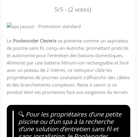
5/5 - (2 votes)
Le
Poolwonder Cleverix
se présente comme un aspirateur
de piscine sans fil, conçu en Autriche, promettant praticité
et autonomie pour l’entretien des bassins domestiques.
Alimenté par une batterie lithium-ion rechargeable et livré
avec un poteau de 2 mètres, ce nettoyeur cible les
propriétaires de piscines souhaitant s’affranchir des câbles
et des branchements complexes. Reste à savoir si ce
produit tient ses promesses face aux exigences du terrain.
🔍
Pour les propriétaires d’une petite
piscine ou d’un spa à la recherche
d’une solution d’entretien sans fil et
sans installation, le Poolwonder