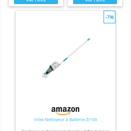
D'ASPIRATION
D'ASPIRATION
EXCEPTIONNELLE】Notre
EXCEPTIONNELLE】Notre
aspirateur piscine batterie
aspirateur piscine batterie
élimine efficacement saletés et
élimine efficacement saletés et
-7%
feuilles grâce à sa puissance
feuilles grâce à sa puissance
de 100L/min. L'aspirateur de
de 100L/min. L'aspirateur de
piscine simplifie chaque
piscine simplifie chaque
nettoyage. 【KIT COMPLET
nettoyage. 【KIT COMPLET
AVEC TÉLESCOPIQUE】
AVEC TÉLESCOPIQUE】
L'aspirateur piscine pratique
L'aspirateur piscine pratique
inclut une tige télescopique
inclut une tige télescopique
1,5m et un filtre. Compact
1,5m et un filtre. Compact
(190×23,7×17cm), il se range
(190×23,7×17cm), il se range
facilement. 【POLYVALENT
facilement. 【POLYVALENT
POUR TOUTE LA PISCINE】
POUR TOUTE LA PISCINE】
Avec tête triangulaire pour
Avec tête triangulaire pour
murs/fond, cet aspirateur de
murs/fond, cet aspirateur de
piscine sans fil accède même
piscine sans fil accède même
aux zones difficiles.
aux zones difficiles.
【ENTRETIEN FACILE】Votre
【ENTRETIEN FACILE】Votre
aspirateur piscine batterie
aspirateur piscine batterie
complet inclut housse de
complet inclut housse de
protection. Son système de
protection. Son système de
filtration se nettoie en un clin
filtration se nettoie en un clin
d'œil.
d'œil.
Intex Nettoyeur à Batterie Zr100