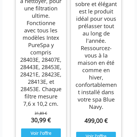
à nettoyer, pour
sobre et élégant
une filtration
est le produit
ultime.
idéal pour vous
Fonctionne
prélasser tout
avec tous les
au long de
modèles Intex
l'année.
PureSpa y
Ressourcez-
compris
vous à la
28403E, 28407E,
maison en été
28443E, 28453E,
comme en
28421E, 28423E,
hiver,
28413E, et
confortablemen
28453E. Chaque
t installé dans
filtre mesure
votre spa Blue
7,6 x 10,2 cm.
Navy.
31,89 €
30,99 €
499,00 €