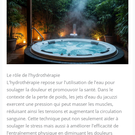
Le rôle de l’hydrothérapie
L’hydrothérapie repose sur l’utilisation de l’eau pour
soulager la douleur et promouvoir la santé. Dans le
contexte de la perte de poids, les jets d’eau du jacuzzi
exercent une pression qui peut masser les muscles,
réduisant ainsi les tensions et augmentant la circulation
sanguine. Cette technique peut non seulement aider à
soulager le stress mais aussi à améliorer l’efficacité de
l’entraînement physique en diminuant les douleurs