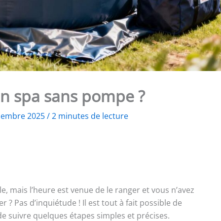
n spa sans pompe ?
cembre 2025
/
2 minutes de lecture
e, mais l’heure est venue de le ranger et vous n’avez
? Pas d’inquiétude ! Il est tout à fait possible de
e suivre quelques étapes simples et précises.