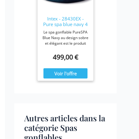
28423E, 28413E, et
28453E. Chaque filtre
mesure 7,6 x 10,2 cm.
Intex - 28430EX -
Pure spa blue navy 4
places
Le spa gonflable PureSPA
Blue Navy au design sobre
et élégant est le produit
idéal pour vous prélasser
tout au long de l'année.
499,00 €
Ressourcez-vous à la
maison en été comme en
hiver, confortablement
installé dans votre spa
Blue Navy.
Autres articles dans la
catégorie Spas
gonflables