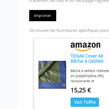
traitement de l’eau et un nettoyage régulier
Imprimer
Où trouver les fournitures spécifiques pour 
TENAX Cover All
Bâche à Oeillets
Vert-Bleu 4,00x6 
Bâche à œillets réalisé
90 g/m², Bâche de
en polyéthylène (PE),
Protection pour
recouvrante et
Bois, Meubles de
polyvalente, avec bord
Jardin, Voitures,
15,25 €
renforcé et coins doubl
Piscines, Bateaux,
couche, très résistante,
Camping, Bâche
imperméable et
Imperméable et
indéchirable, traitée
Indéchirable avec