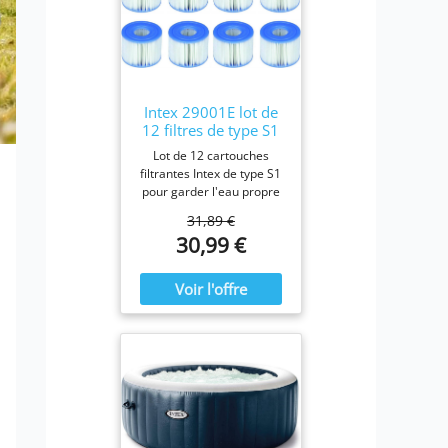
Intex 29001E lot de
12 filtres de type S1
Lot de 12 cartouches
filtrantes Intex de type S1
pour garder l'eau propre
et fraîche. Pour une
31,89 €
efficacité maximale,
30,99 €
nettoyez les cartouches
chaque semaine et
remplacez-les une fois par
mois ou plus tôt Il est
fabriqué avec du papier
Dacron résistant facile à
nettoyer, pour une
filtration ultime.
Fonctionne avec tous les
modèles Intex PureSpa y
compris 28403E, 28407E,
28443E, 28453E, 28421E,