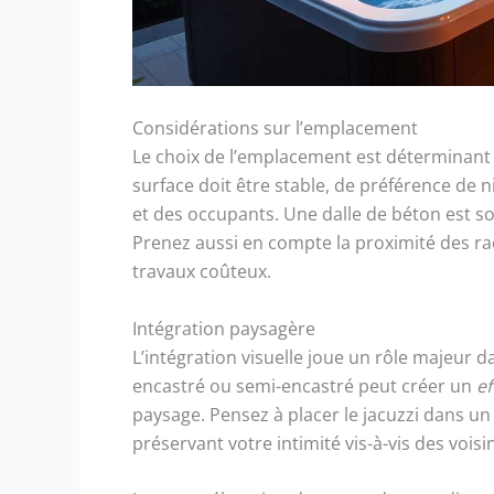
Considérations sur l’emplacement
Le choix de l’emplacement est déterminant po
surface doit être stable, de préférence de n
et des occupants. Une dalle de béton est 
Prenez aussi en compte la proximité des ra
travaux coûteux.
Intégration paysagère
L’intégration visuelle joue un rôle majeur 
encastré ou semi-encastré peut créer un
e
paysage. Pensez à placer le jacuzzi dans un
préservant votre intimité vis-à-vis des voisi