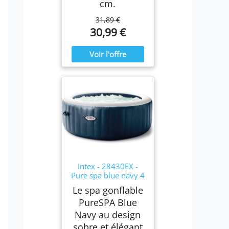
cm.
31,89 €
30,99 €
Intex - 28430EX -
Pure spa blue navy 4
places
Le spa gonflable
PureSPA Blue
Navy au design
sobre et élégant