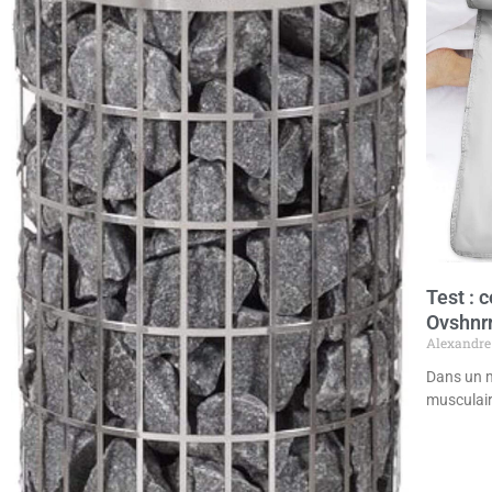
Test : 
Ovshnr
Alexandre
Dans un m
musculair