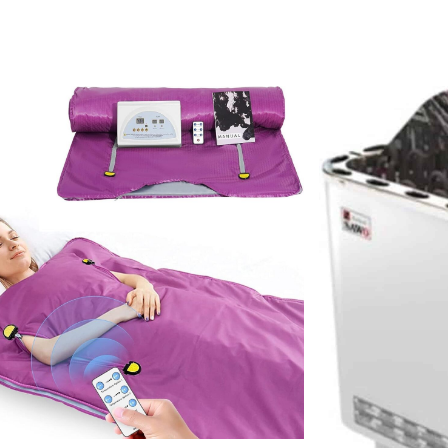
Page
Page
Page
Page
Page