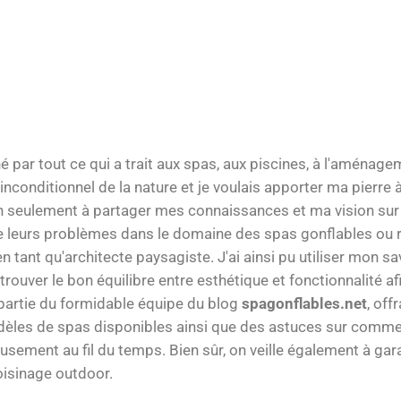
é par tout ce qui a trait aux spas, aux piscines, à l'aména
nconditionnel de la nature et je voulais apporter ma pierre à
 seulement à partager mes connaissances et ma vision sur 
e leurs problèmes dans le domaine des spas gonflables ou ri
n tant qu'architecte paysagiste. J'ai ainsi pu utiliser mon sa
trouver le bon équilibre entre esthétique et fonctionnalité a
s partie du formidable équipe du blog
spagonflables.net
, off
dèles de spas disponibles ainsi que des astuces sur commen
ement au fil du temps. Bien sûr, on veille également à garant
oisinage outdoor.